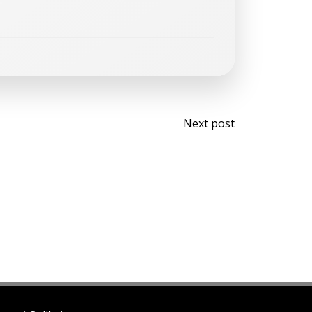
Navegaci
Next post
de
entradas