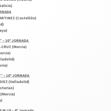
alicia)
ORNADA
RTINEZ (Castellón)
d)
aya)
” – 10ª JORNADA
.CRUZ (Murcia)
urcia)
ladolid)
ria)
” – 10ª JORNADA
DIEZ (Valladolid)
sturias)
(Murcia)
a)
-18 – 4ª Jornada