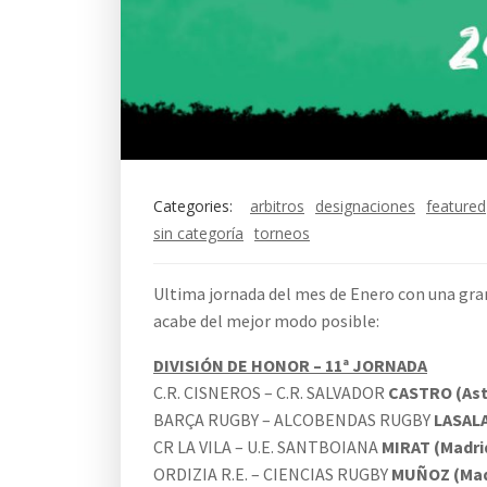
Categories:
arbitros
designaciones
featured
sin categoría
torneos
Ultima jornada del mes de Enero con una gran 
acabe del mejor modo posible:
DIVISIÓN DE HONOR – 11ª JORNADA
C.R. CISNEROS – C.R. SALVADOR
CASTRO (Ast
BARÇA RUGBY – ALCOBENDAS RUGBY
LASAL
CR LA VILA – U.E. SANTBOIANA
MIRAT (Madri
ORDIZIA R.E. – CIENCIAS RUGBY
MUÑOZ (Mad