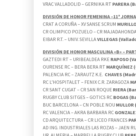
VRAC VALLADOLID – GERNIKA RT
PARERA (B
DIVISIÓN DE HONOR FEMENINA –11ª JORN
CRAT A CORUÑA – XV SANSE SCRUM
MURILLO
CR OLIMPICO POZUELO – CR MAJADAHOND
EIBAR R.T. – UNIV. SEVILLA
VILLEGAS (Vallado
DIVISIÓN DE HONOR MASCULINA «B» – PA
GAZTEDI RT – URIBEALDEA RKE
RAPOSO (Va
OURENSE RC – BERA BERA RT
MARQUÍNEZ (
PALENCIA RC – ZARAUTZ K.E.
CHAVES (Madr
RC L’HOSPITALET – FENIX C.R. ZARAGOZA
MA
CR SANT CUGAT – CR SAN ROQUE
RIERA (Ba
RUGBY CLUB SITGES – GOTICS RC
BOGAS (Ba
BUC BARCELONA – CN POBLE NOU
MULLOR 
RC VALENCIA – AKRA BARBARA RC
GONZALEZ
CD ARQUITECTURA – CR LICEO FRANCES
PAR
AD ING. INDUSTRIALES LAS ROZAS – JAEN 
UR. ALMERIA – MARBELLA RUGBY CLUB
PERE