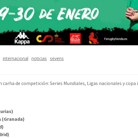
internacional
noticias
sevens
carha de competición: Series Mundiales, Ligas nacionales y copa ib
urias)
A (Granada)
d)
rid)