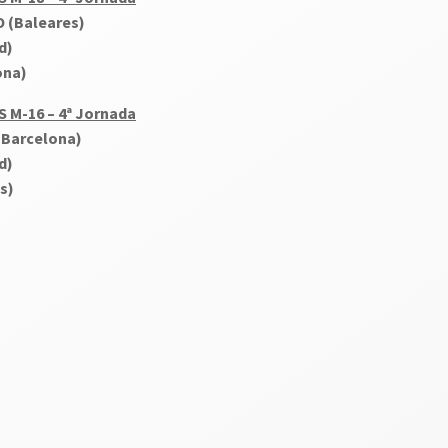
 (Baleares)
d)
ona)
-16 – 4ª Jornada
Barcelona)
d)
s)