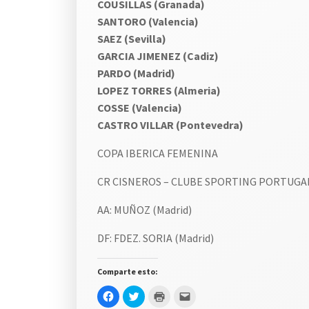
COUSILLAS (Granada)
SANTORO (Valencia)
SAEZ (Sevilla)
GARCIA JIMENEZ (Cadiz)
PARDO (Madrid)
LOPEZ TORRES (Almeria)
COSSE (Valencia)
CASTRO VILLAR (Pontevedra)
COPA IBERICA FEMENINA
CR CISNEROS – CLUBE SPORTING PORTUGA
AA: MUÑOZ (Madrid)
DF: FDEZ. SORIA (Madrid)
Comparte esto:
Haz
Haz
Haz
Haz
clic
clic
clic
clic