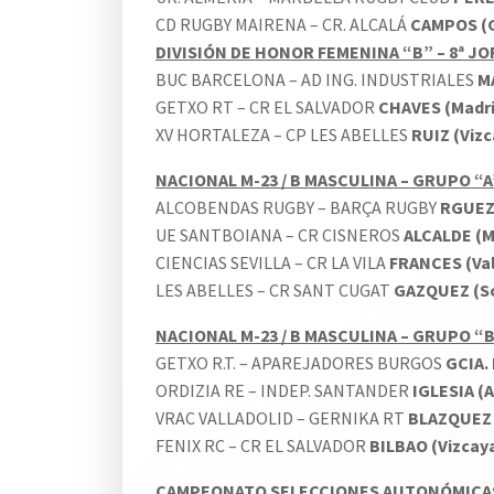
CD RUGBY MAIRENA – CR. ALCALÁ
CAMPOS (G
DIVISIÓN DE HONOR FEMENINA “B” – 8ª J
BUC BARCELONA – AD ING. INDUSTRIALES
MA
GETXO RT – CR EL SALVADOR
CHAVES (Madri
XV HORTALEZA – CP LES ABELLES
RUIZ (Vizc
NACIONAL M-23 / B MASCULINA – GRUPO “A
ALCOBENDAS RUGBY – BARÇA RUGBY
RGUEZ
UE SANTBOIANA – CR CISNEROS
ALCALDE (M
CIENCIAS SEVILLA – CR LA VILA
FRANCES (Val
LES ABELLES – CR SANT CUGAT
GAZQUEZ (So
NACIONAL M-23 / B MASCULINA – GRUPO “B
GETXO R.T. – APAREJADORES BURGOS
GCIA. 
ORDIZIA RE – INDEP. SANTANDER
IGLESIA (A
VRAC VALLADOLID – GERNIKA RT
BLAZQUEZ 
FENIX RC – CR EL SALVADOR
BILBAO (Vizcay
CAMPEONATO SELECCIONES AUTONÓMICAS M