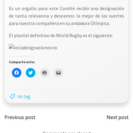
Es un orgullo para este Comité recibir una designación
de tanta relevancia y deseamos la mejor de las suertes
para nuestra compañera en su andadura Olímpica.
El plantel definitivo de World Rugby es el siguiente:
Comparte esto:
Haz
Haz
Haz
Haz
clic
clic
clic
clic
para
para
para
para
compartir
compartir
imprimir
enviar
en
en
(Se
un
Facebook
Twitter
abre
enlace
(Se
(Se
en
por
no tag
abre
abre
una
correo
en
en
ventana
electrónico
una
una
nueva)
a
ventana
ventana
un
Navegación
Nave
nueva)
nueva)
amigo
(Se
Previous post
Next post
abre
en
de
de
una
ventana
nueva)