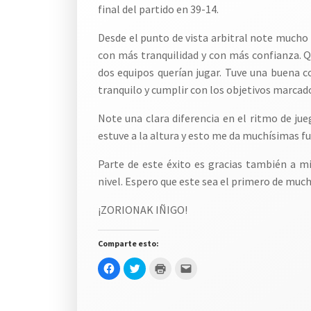
final del partido en 39-14.
Desde el punto de vista arbitral note mucho 
con más tranquilidad y con más confianza. Qu
dos equipos querían jugar. Tuve una buena c
tranquilo y cumplir con los objetivos marcado
Note una clara diferencia en el ritmo de jue
estuve a la altura y esto me da muchísimas f
Parte de este éxito es gracias también a 
nivel. Espero que este sea el primero de mu
¡ZORIONAK IÑIGO!
Comparte esto:
Haz
Haz
Haz
Haz
clic
clic
clic
clic
para
para
para
para
compartir
compartir
imprimir
enviar
en
en
(Se
un
Facebook
Twitter
abre
enlace