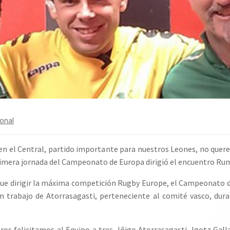
ional
n el Central, partido importante para nuestros Leones, no quere
rimera jornada del Campeonato de Europa dirigió el encuentro Ru
igue dirigir la máxima competición Rugby Europe, el Campeonato
en trabajo de Atorrasagasti, perteneciente al comité vasco, dur
ros felicitamos al Equipo a tres, Iñigo Atorrasagasti, Igotz Gall