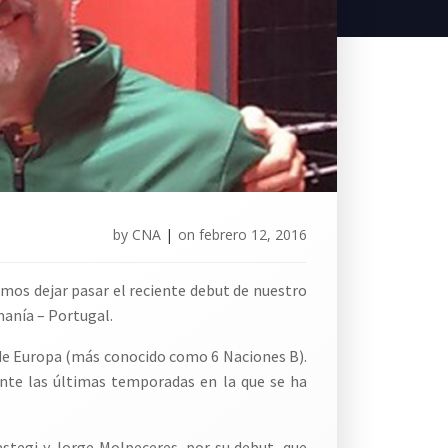
by
CNA
|
on
febrero 12, 2016
mos dejar pasar el reciente debut de nuestro
manía – Portugal.
 de Europa (más conocido como 6 Naciones B).
ante las últimas temporadas en la que se ha
astegi y Jorge Molpeceres, por su debut, que