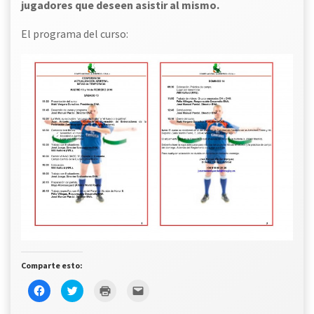
jugadores que deseen asistir al mismo.
El programa del curso:
Comparte esto:
Haz
Haz
Haz
Haz
clic
clic
clic
clic
para
para
para
para
compartir
compartir
imprimir
enviar