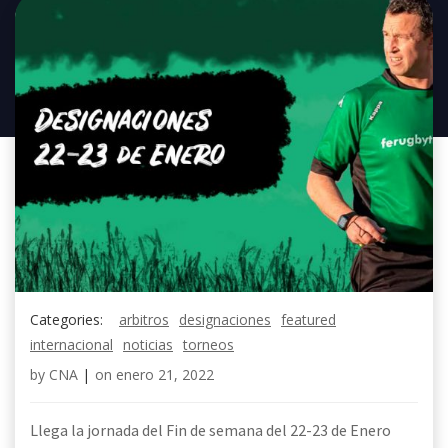
Categories:
arbitros
designaciones
featured
internacional
noticias
torneos
by
CNA
|
on
enero 21, 2022
Llega la jornada del Fin de semana del 22-23 de Enero