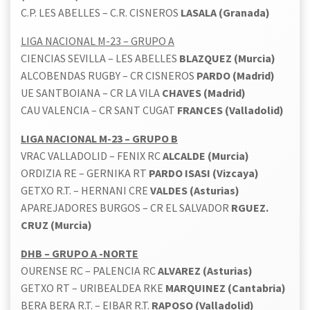
C.P. LES ABELLES – C.R. CISNEROS
LASALA (Granada)
LIGA NACIONAL M-23 – GRUPO A
CIENCIAS SEVILLA – LES ABELLES
BLAZQUEZ (Murcia)
ALCOBENDAS RUGBY – CR CISNEROS
PARDO (Madrid)
UE SANTBOIANA – CR LA VILA
CHAVES (Madrid)
CAU VALENCIA – CR SANT CUGAT
FRANCES (Valladolid)
LIGA NACIONAL M-23 – GRUPO B
VRAC VALLADOLID – FENIX RC
ALCALDE (Murcia)
ORDIZIA RE – GERNIKA RT
PARDO ISASI (Vizcaya)
GETXO R.T. – HERNANI CRE
VALDES (Asturias)
APAREJADORES BURGOS – CR EL SALVADOR
RGUEZ.
CRUZ (Murcia)
DHB – GRUPO A -NORTE
OURENSE RC – PALENCIA RC
ALVAREZ (Asturias)
GETXO RT – URIBEALDEA RKE
MARQUINEZ (Cantabria)
BERA BERA R.T. – EIBAR R.T.
RAPOSO (Valladolid)