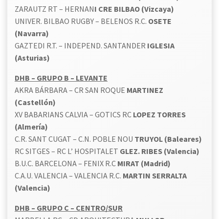
ZARAUTZ RT – HERNAN
I CRE BILBAO (Vizcaya)
UNIVER. BILBAO RUGBY – BELENOS R.C.
OSETE
(Navarra)
GAZTEDI R.T. – INDEPEND. SANTANDER
IGLESIA
(Asturias)
DHB – GRUPO B – LEVANTE
AKRA BÁRBARA – CR SAN ROQUE
MARTINEZ
(Castellón)
XV BABARIANS CALVIA – GOTICS RC
LOPEZ TORRES
(Almería)
C.R. SANT CUGAT – C.N. POBLE NOU
TRUYOL (Baleares)
RC SITGES – RC L’ HOSPITALET
GLEZ. RIBES (Valencia)
B.U.C. BARCELONA – FENIX R.C
MIRAT (Madrid)
C.A.U. VALENCIA – VALENCIA R.C.
MARTIN SERRALTA
(Valencia)
DHB – GRUPO C – CENTRO/SUR