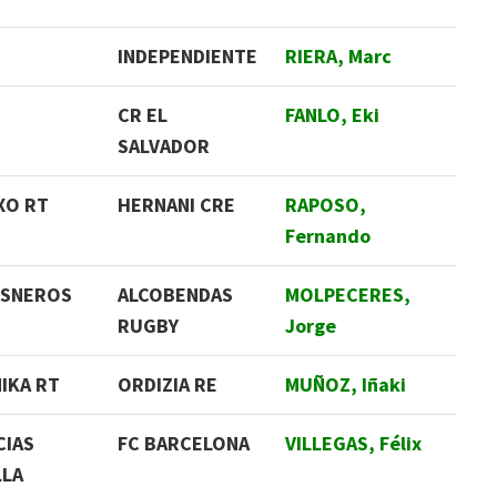
INDEPENDIENTE
RIERA, Marc
CR EL
FANLO, Eki
SALVADOR
XO RT
HERNANI CRE
RAPOSO,
Fernando
ISNEROS
ALCOBENDAS
MOLPECERES,
RUGBY
Jorge
IKA RT
ORDIZIA RE
MUÑOZ, Iñaki
CIAS
FC BARCELONA
VILLEGAS, Félix
LLA