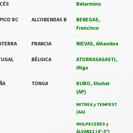
CÉS
Belarmino
PICO RC
ALCOBENDAS B
BENEGAS,
Francisco
ATERRA
FRANCIA
NIEVAS, Alhambra
TUGAL
BÉLGICA
ATORRASAGASTI,
Iñigo
ÑA
TONGA
KUBO, Shuhei
(AP)
MITREA y TEMPEST
(AA)
MOLPECERES y
ÁLVAREZ (4º-5º)