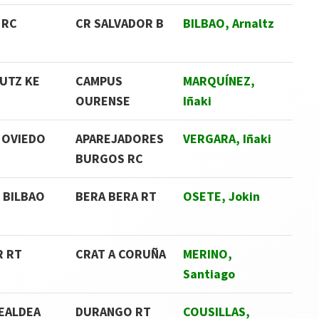
 RC
CR SALVADOR B
BILBAO, Arnaltz
UTZ KE
CAMPUS
MARQUÍNEZ,
OURENSE
Iñaki
 OVIEDO
APAREJADORES
VERGARA, Iñaki
BURGOS RC
. BILBAO
BERA BERA RT
OSETE, Jokin
R RT
CRAT A CORUÑA
MERINO,
Santiago
EALDEA
DURANGO RT
COUSILLAS,