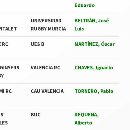
Eduardo
UNIVERSIDAD
BELTRÁN, José
ITALET
RUGBY MURCIA
Luis
X RC
UES B
MARTÍNEZ, Óscar
NGINYERS
VALENCIA RC
CHAVES, Ignacio
BY
MI RC
CAU VALENCIA
TORNERO, Pablo
ES
BUC
REQUENA,
LES
Alberto