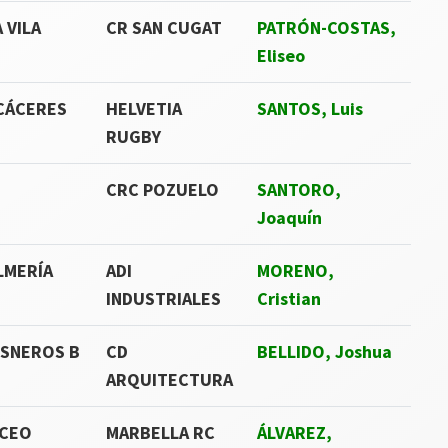
 VILA
CR SAN CUGAT
PATRÓN-COSTAS,
Eliseo
CÁCERES
HELVETIA
SANTOS, Luis
RUGBY
CRC POZUELO
SANTORO,
Joaquín
LMERÍA
ADI
MORENO,
INDUSTRIALES
Cristian
ISNEROS B
CD
BELLIDO, Joshua
ARQUITECTURA
ICEO
MARBELLA RC
ÁLVAREZ,