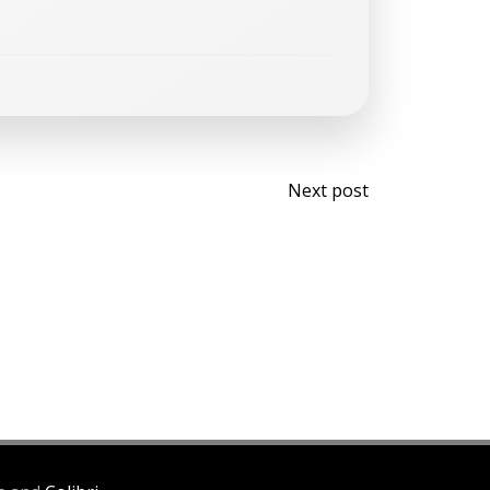
Navegaci
Next post
de
entradas