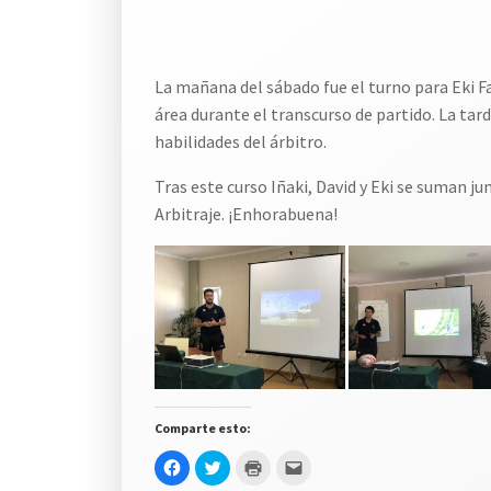
La mañana del sábado fue el turno para Eki Fa
área durante el transcurso de partido. La tar
habilidades del árbitro.
Tras este curso Iñaki, David y Eki se suman 
Arbitraje. ¡Enhorabuena!
Comparte esto:
Haz
Haz
Haz
Haz
clic
clic
clic
clic
para
para
para
para