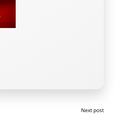
Navegaci
Next post
de