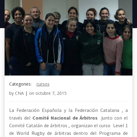
Categories:
cursos
by
CNA
|
on
octubre 7, 2015
La Federación Española y la Federación Catalana , a
través del
Comité Nacional de Árbitros
junto con el
Comité Catalán de árbitros , organizan el curso Level 1
de World Rugby de árbitras dentro del Programa de