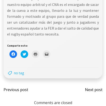
nuestro equipo arbitral y el CNA es el encargado de sacar
de la cueva a este equipo, llevarlo a la luz y mantener
formado y motivado al grupo para que de verdad pueda
ser un catalizador más del juego y junto a jugadores y
entrenadores ayudar a la FER a dar el salto de calidad que
el rugby español tanto necesita.
Comparte esto:
Haz
Haz
Haz
Haz
clic
clic
clic
clic
para
para
para
para
compartir
compartir
imprimir
enviar
en
en
(Se
un
Facebook
Twitter
abre
enlace
(Se
(Se
en
por
no tag
abre
abre
una
correo
en
en
ventana
electrónico
una
una
nueva)
a
ventana
ventana
un
Navegación
Nave
nueva)
nueva)
amigo
(Se
Previous post
Next post
abre
en
de
de
una
ventana
nueva)
Comments are closed