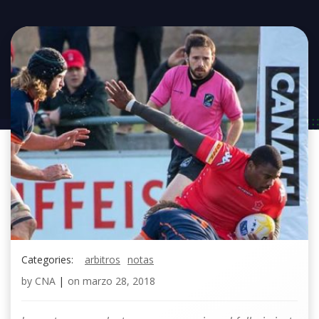
Categories:
arbitros
notas
by
CNA
|
on
marzo 28, 2018