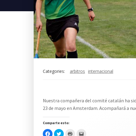
Categories:
arbitros
internacional
Nuestra compañera del comité catalán ha sido
23 de mayo en Amsterdam. Acompañará a nuest
Comparte esto:
Haz
Haz
Haz
Haz