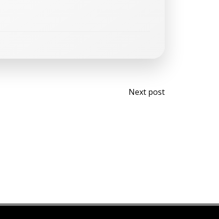
Navegaci
Next post
de
entradas