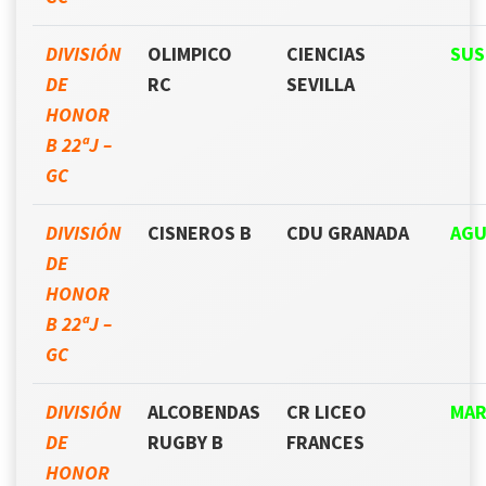
DIVISIÓN
OLIMPICO
CIENCIAS
SUS
DE
RC
SEVILLA
HONOR
B 22ªJ –
GC
DIVISIÓN
CISNEROS B
CDU GRANADA
AGU
DE
HONOR
B 22ªJ –
GC
DIVISIÓN
ALCOBENDAS
CR LICEO
MAR
DE
RUGBY B
FRANCES
HONOR