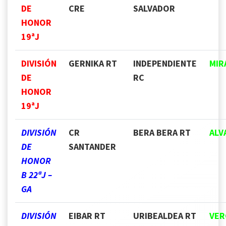
DE
CRE
SALVADOR
HONOR
19ªJ
DIVISIÓN
GERNIKA RT
INDEPENDIENTE
MIR
DE
RC
HONOR
19ªJ
DIVISIÓN
CR
BERA BERA RT
ALV
DE
SANTANDER
HONOR
B 22ªJ –
GA
DIVISIÓN
EIBAR RT
URIBEALDEA RT
VER