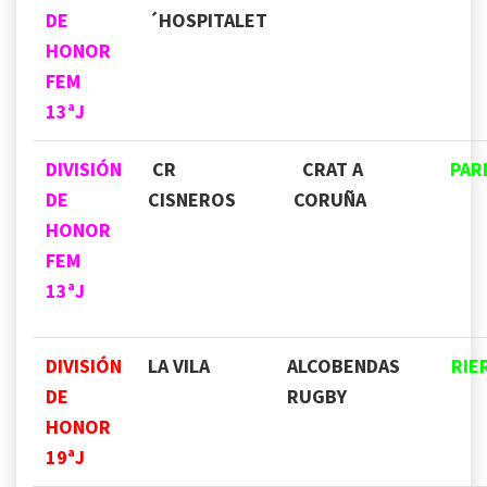
DE
´HOSPITALET
HONOR
FEM
13ªJ
DIVISIÓN
CR
CRAT A
PAR
DE
CISNEROS
CORUÑA
HONOR
FEM
13ªJ
DIVISIÓN
LA VILA
ALCOBENDAS
RIE
DE
RUGBY
HONOR
19
ªJ