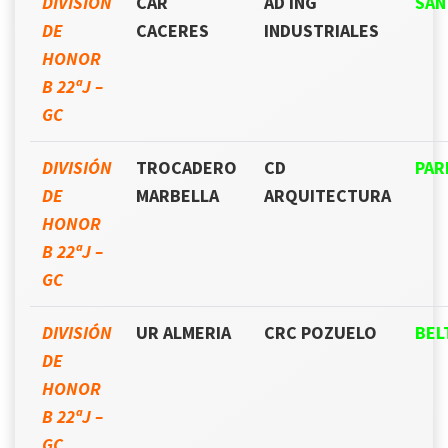
DIVISIÓN
CAR
AD ING
SAN
DE
CACERES
INDUSTRIALES
HONOR
B 22ªJ –
GC
DIVISIÓN
TROCADERO
CD
PAR
DE
MARBELLA
ARQUITECTURA
HONOR
B 22ªJ –
GC
DIVISIÓN
UR ALMERIA
CRC POZUELO
BEL
DE
HONOR
B 22ªJ –
GC