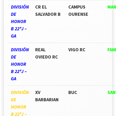
DIVISIÓN
CR EL
CAMPUS
MAR
DE
SALVADOR B
OURENSE
HONOR
B 22ªJ –
GA
DIVISIÓN
REAL
VIGO RC
FAN
DE
OVIEDO RC
HONOR
B 22ªJ –
GA
DIVISIÓN
XV
BUC
SA
DE
BARBARIAN
HONOR
B 22ªJ –