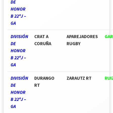
DE
HONOR
B 22ªJ –
GA
DIVISIÓN
CRAT A
APAREJADORES
GAR
DE
CORUÑA
RUGBY
HONOR
B 22ªJ –
GA
DIVISIÓN
DURANGO
ZARAUTZ RT
RUI
DE
RT
HONOR
B 22ªJ –
GA