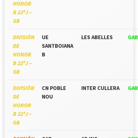
HONOR
B 22ªJ –
GB
DIVISIÓN
UE
LES ABELLES
GAR
DE
SANTBOIANA
HONOR
B
B 22ªJ –
GB
DIVISIÓN
CN POBLE
INTER CULLERA
GAR
DE
NOU
HONOR
B 22ªJ –
GB