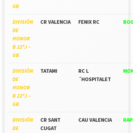
GB
DIVISIÓN
CR VALENCIA
FENIX RC
BO
DE
HONOR
B 22ªJ –
GB
DIVISIÓN
TATAMI
RC L
MO
DE
´HOSPITALET
HONOR
B 22ªJ –
GB
DIVISIÓN
CR SANT
CAU VALENCIA
RA
DE
CUGAT