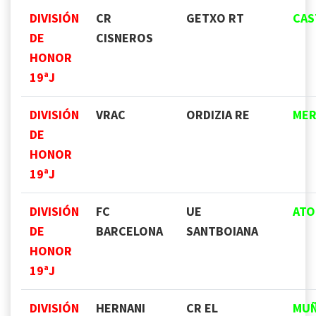
DIVISIÓN
CR
GETXO RT
CAS
DE
CISNEROS
HONOR
19ªJ
DIVISIÓN
VRAC
ORDIZIA RE
MER
DE
HONOR
19ªJ
DIVISIÓN
FC
UE
ATO
DE
BARCELONA
SANTBOIANA
HONOR
19ªJ
DIVISIÓN
HERNANI
CR EL
MU