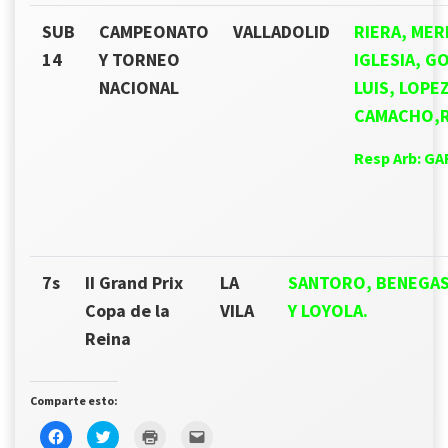
SUB
CAMPEONATO
VALLADOLID
RIERA, MER
14
Y TORNEO
IGLESIA, G
NACIONAL
LUIS, LOPE
CAMACHO,R
Resp Arb: G
7s
II Grand Prix
LA
SANTORO, BENEGAS,
Copa de la
VILA
Y LOYOLA.
Reina
Comparte esto:
Haz
Haz
Haz
Haz
clic
clic
clic
clic