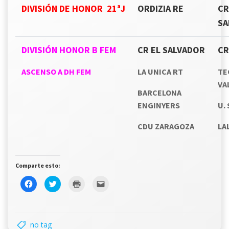
DIVISIÓN DE HONOR 21ªJ
ORDIZIA RE
CR
SA
DIVISIÓN HONOR B FEM
CR EL SALVADOR
CR
ASCENSO A DH FEM
LA UNICA RT
TE
VA
BARCELONA
ENGINYERS
U.
CDU ZARAGOZA
LA
Comparte esto:
Haz
Haz
Haz
Haz
clic
clic
clic
clic
para
para
para
para
compartir
compartir
imprimir
enviar
en
en
(Se
un
Facebook
Twitter
abre
enlace
(Se
(Se
en
por
no tag
abre
abre
una
correo