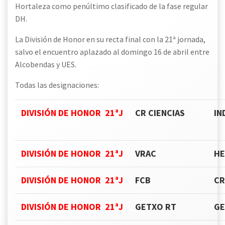
Hortaleza como penúltimo clasificado de la fase regular
DH.
La División de Honor en su recta final con la 21ª jornada,
salvo el encuentro aplazado al domingo 16 de abril entre
Alcobendas y UES.
Todas las designaciones:
DIVISIÓN DE HONOR 21ªJ
CR CIENCIAS
IN
DIVISIÓN DE HONOR 21ªJ
VRAC
HE
DIVISIÓN DE HONOR 21ªJ
FCB
CR
DIVISIÓN DE HONOR 21ªJ
GETXO RT
GE