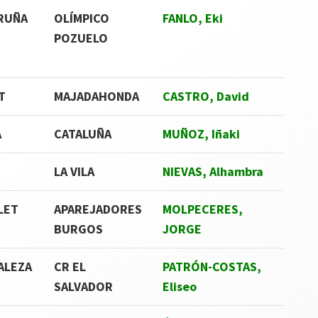
RUÑA
OLÍMPICO
FANLO, Eki
POZUELO
T
MAJADAHONDA
CASTRO, David
A
CATALUÑA
MUÑOZ, Iñaki
LA VILA
NIEVAS, Alhambra
LET
APAREJADORES
MOLPECERES,
BURGOS
JORGE
ALEZA
CR EL
PATRÓN-COSTAS,
SALVADOR
Eliseo