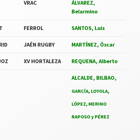
VRAC
ÁLVAREZ,
Belarmino
T
FERROL
SANTOS, Luis
RID
JAÉN RUGBY
MARTÍNEZ, Óscar
JOZ
XV HORTALEZA
REQUENA, Alberto
ALCALDE, BILBAO,
GARCÍA, LOYOLA,
LÓPEZ,
MERINO
RAPOSO y PÉREZ