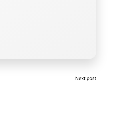
Navegaci
Next post
de
entradas