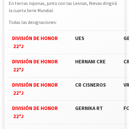
En tierras niponas, junto con las Leonas, Nievas dirigirá
la cuarta Serie Mundial.
Todas las designaciones:
DIVISIÓN DE HONOR
UES
G
22ªJ
DIVISIÓN DE HONOR
HERNANI CRE
CR
22ªJ
DIVISIÓN DE HONOR
CR CISNEROS
V
22ªJ
DIVISIÓN DE HONOR
GERNIKA RT
F
22ªJ