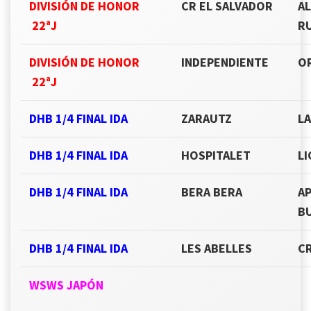
DIVISIÓN DE HONOR
CR EL SALVADOR
A
22ªJ
R
DIVISIÓN DE HONOR
INDEPENDIENTE
OR
22ªJ
DHB 1/4 FINAL IDA
ZARAUTZ
LA
DHB 1/4 FINAL IDA
HOSPITALET
L
DHB 1/4 FINAL IDA
BERA BERA
A
B
DHB 1/4 FINAL IDA
LES ABELLES
C
WSWS JAPÓN