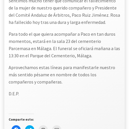
Sentimos mucho tener que comunicar el fallecimiento
de la mujer de nuestro querido compañero y Presidente
del Comité Andaluz de Árbitros, Paco Ruiz Jiménez. Rosa
ha fallecido hoy tras una dura y larga enfermedad.
Para todo el que quiera acompañar a Paco en tan duros
momentos, estará en la sala 23 del cementerio
Parcemasa en Málaga. El funeral se oficiará mañana a las
13:30 en el Parque del Cementerio, Málaga.
Aprovechamos estas líneas para manifestarle nuestro
más sentido pésame en nombre de todos los
compañeros y compañeras.
D.E.P.
Comparte esto:
Haz
Haz
Haz
Haz