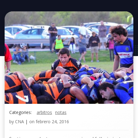
Categories:
arbitros
notas
by
CNA
|
on
febrero 24, 2016