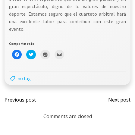
gran espectáculo, digno de lo valores de nuestro
deporte. Estamos seguro que el cuarteto arbitral hará
una excelente labor para contribuir con este gran
evento.
Comparte esto:
Haz
Haz
Haz
Haz
clic
clic
clic
clic
para
para
para
para
compartir
compartir
imprimir
enviar
en
en
(Se
un
Facebook
Twitter
abre
enlace
(Se
(Se
en
por
no tag
abre
abre
una
correo
en
en
ventana
electrónico
una
una
nueva)
a
ventana
ventana
un
Navegación
Nave
nueva)
nueva)
amigo
(Se
Previous post
Next post
abre
en
de
de
una
ventana
nueva)
Comments are closed
entradas
entr