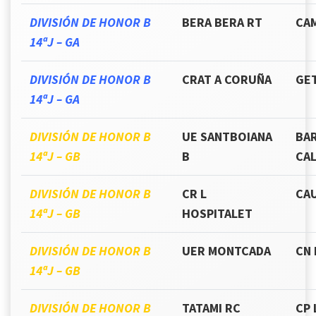
DIVISIÓN DE HONOR B
BERA BERA RT
CA
14ªJ – GA
DIVISIÓN DE HONOR B
CRAT A CORUÑA
GE
14ªJ – GA
DIVISIÓN DE HONOR B
UE SANTBOIANA
BAR
14ªJ – GB
B
CAL
DIVISIÓN DE HONOR B
CR L
CAU
14ªJ – GB
HOSPITALET
DIVISIÓN DE HONOR B
UER MONTCADA
CN
14ªJ – GB
DIVISIÓN DE HONOR B
TATAMI RC
CP 