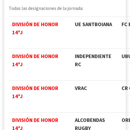
Todas las designaciones de la jornada:
DIVISIÓN DE HONOR
UE SANTBOIANA
FC
14ªJ
DIVISIÓN DE HONOR
INDEPENDIENTE
UB
14ªJ
RC
DIVISIÓN DE HONOR
VRAC
CR
14ªJ
DIVISIÓN DE HONOR
ALCOBENDAS
ORD
14ªJ
RUGBY