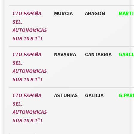
CTO ESPAÑA
MURCIA
ARAGON
MARTI
SEL.
AUTONOMICAS
SUB 16 B 1ªJ
CTO ESPAÑA
NAVARRA
CANTABRIA
GARCI
SEL.
AUTONOMICAS
SUB 16 B 1ªJ
CTO ESPAÑA
ASTURIAS
GALICIA
G.PAR
SEL.
AUTONOMICAS
SUB 16 B 1ªJ