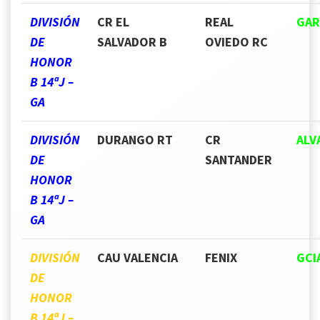
DIVISIÓN
CR EL
REAL
GAR
DE
SALVADOR B
OVIEDO RC
HONOR
B 14ªJ –
GA
DIVISIÓN
DURANGO RT
CR
ALV
DE
SANTANDER
HONOR
B 14ªJ –
GA
DIVISIÓN
CAU VALENCIA
FENIX
GCI
DE
HONOR
B 14ªJ –