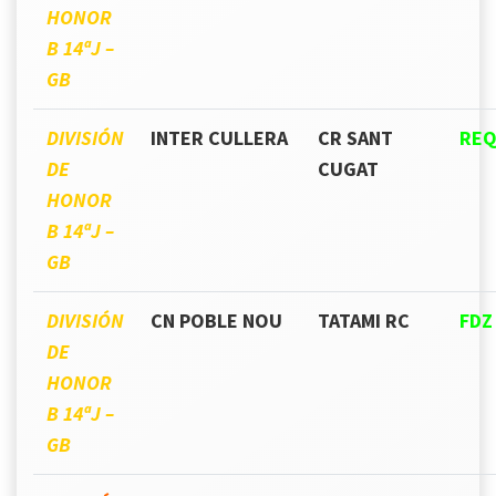
HONOR
B 14ªJ –
GB
DIVISIÓN
INTER CULLERA
CR SANT
REQ
DE
CUGAT
HONOR
B 14ªJ –
GB
DIVISIÓN
CN POBLE NOU
TATAMI RC
FDZ
DE
HONOR
B 14ªJ –
GB