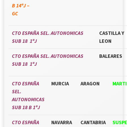
B 14ªJ –
GC
CTO ESPAÑA SEL. AUTONOMICAS
CASTILLA Y
SUB 18 1ªJ
LEON
CTO ESPAÑA SEL. AUTONOMICAS
BALEARES
SUB 18 1ªJ
CTO ESPAÑA
MURCIA
ARAGON
MARTI
SEL.
AUTONOMICAS
SUB 18 B 1ªJ
CTO ESPAÑA
NAVARRA
CANTABRIA
SUSPE