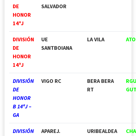
DE
SALVADOR
HONOR
14ªJ
DIVISIÓN
UE
LA VILA
ATO
DE
SANTBOIANA
HONOR
14ªJ
DIVISIÓN
VIGO RC
BERA BERA
RG
DE
RT
GUT
HONOR
B 14ªJ –
GA
DIVISIÓN
APAREJ.
URIBEALDEA
CHA