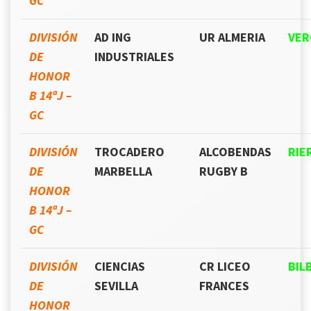
GC
DIVISIÓN
AD ING
UR ALMERIA
VER
DE
INDUSTRIALES
HONOR
B 14ªJ –
GC
DIVISIÓN
TROCADERO
ALCOBENDAS
RIE
DE
MARBELLA
RUGBY B
HONOR
B 14ªJ –
GC
DIVISIÓN
CIENCIAS
CR LICEO
BIL
DE
SEVILLA
FRANCES
HONOR