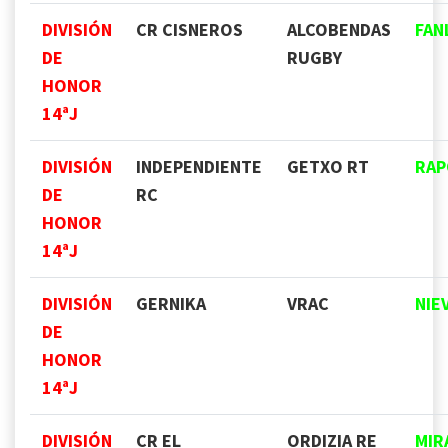
DIVISIÓN
CR CISNEROS
ALCOBENDAS
FAN
DE
RUGBY
HONOR
14ªJ
DIVISIÓN
INDEPENDIENTE
GETXO RT
RA
DE
RC
HONOR
14ªJ
DIVISIÓN
GERNIKA
VRAC
NIE
DE
HONOR
14ªJ
DIVISIÓN
CR EL
ORDIZIA RE
MIR