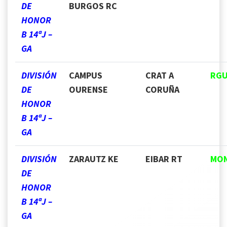
DE
BURGOS RC
HONOR
B 14ªJ –
GA
DIVISIÓN
CAMPUS
CRAT A
RGU
DE
OURENSE
CORUÑA
HONOR
B 14ªJ –
GA
DIVISIÓN
ZARAUTZ KE
EIBAR RT
MO
DE
HONOR
B 14ªJ –
GA