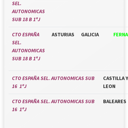
SEL.
AUTONOMICAS
SUB 18 B 1ªJ
CTO ESPAÑA
ASTURIAS
GALICIA
FERN
SEL.
AUTONOMICAS
SUB 18 B 1ªJ
CTO ESPAÑA SEL. AUTONOMICAS SUB
CASTILLA 
16 1ªJ
LEON
CTO ESPAÑA SEL. AUTONOMICAS SUB
BALEARES
16 1ªJ