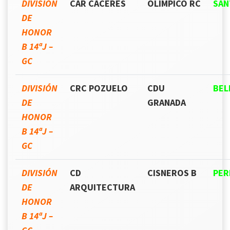
DIVISIÓN
CAR CACERES
OLIMPICO RC
SAN
DE
HONOR
B 14ªJ –
GC
DIVISIÓN
CRC POZUELO
CDU
BEL
DE
GRANADA
HONOR
B 14ªJ –
GC
DIVISIÓN
CD
CISNEROS B
PER
DE
ARQUITECTURA
HONOR
B 14ªJ –