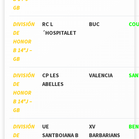
GB
DIVISIÓN
RC L
BUC
COU
DE
´HOSPITALET
HONOR
B 14ªJ –
GB
DIVISIÓN
CP LES
VALENCIA
SA
DE
ABELLES
HONOR
B 14ªJ –
GB
DIVISIÓN
UE
XV
BEN
DE
SANTBOIANA B
BARBARIANS