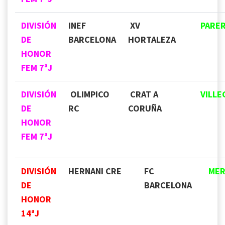
DIVISIÓN
INEF
XV
PARE
DE
BARCELONA
HORTALEZA
HONOR
FEM 7ªJ
DIVISIÓN
OLIMPICO
CRAT A
VILLE
DE
RC
CORUÑA
HONOR
FEM 7ªJ
DIVISIÓN
HERNANI CRE
FC
MER
DE
BARCELONA
HONOR
14
ªJ