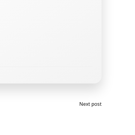
Navegaci
Next post
de
entradas