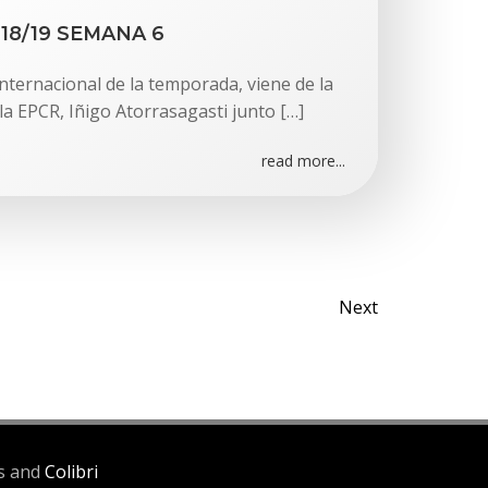
18/19 SEMANA 6
nternacional de la temporada, viene de la
la EPCR, Iñigo Atorrasagasti junto […]
read more...
Posts
Next
naviga
ss and
Colibri