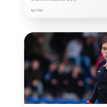
by
CNA