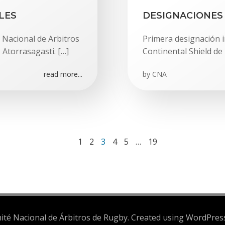
LES
DESIGNACIONES 
 Nacional de Arbitros
Primera designación i
 Atorrasagasti. […]
Continental Shield de 
read more...
by
CNA
Page
Page
Page
Page
Page
Page
1
2
3
4
5
…
19
té Nacional de Árbitros de Rugby. Created using WordPre