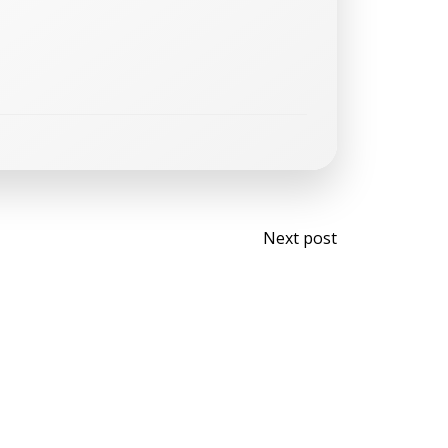
Navegaci
Next post
de
entradas